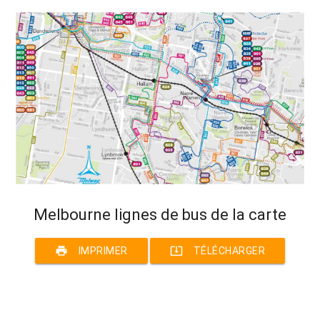
Melbourne lignes de bus de la carte
print
system_update_alt
IMPRIMER
TÉLÉCHARGER