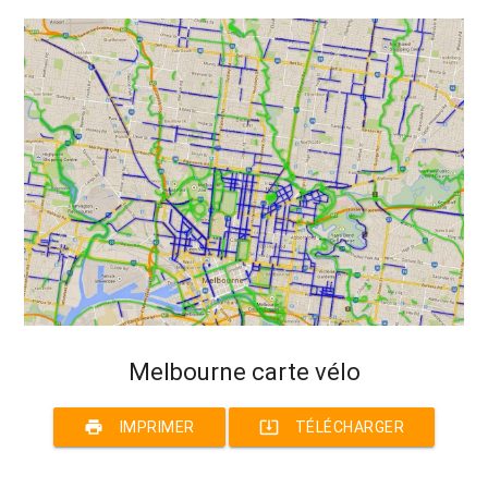
Melbourne carte vélo
print
system_update_alt
IMPRIMER
TÉLÉCHARGER